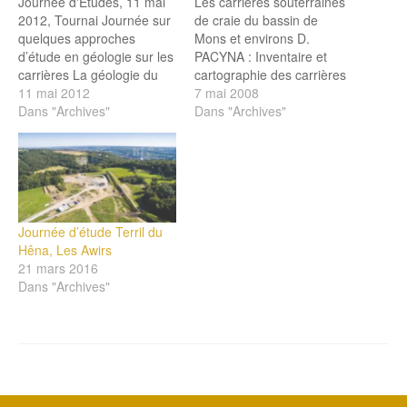
Journée d'Etudes, 11 mai
Les carrières souterraines
2012, Tournai Journée sur
de craie du bassin de
quelques approches
Mons et environs D.
d’étude en géologie sur les
PACYNA : Inventaire et
carrières La géologie du
cartographie des carrières
Tournaisis [ pdf ] L’énergie
11 mai 2012
souterraines sur le site de
7 mai 2008
de détente, une solution
Dans "Archives"
la carte géologique de
Dans "Archives"
pour adapter le type
Wallonie [ pdf ] Ph.
d’explosif au massif [ pdf ]
WELTER : Impact sur les
L’intégration de la
infrastructures [ pdf ] S.
transformée de Fourier [
VANDYCKE : Tectonique et
pdf ] Approches d’aide à…
Déformations cassantes
dans…
Journée d’étude Terril du
Hêna, Les Awirs
21 mars 2016
Dans "Archives"