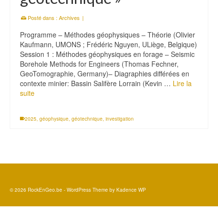
Posté dans :
Archives
|
Programme – Méthodes géophysiques – Théorie (Olivier
Kaufmann, UMONS ; Frédéric Nguyen, ULiège, Belgique)
Session 1 : Méthodes géophysiques en forage – Seismic
Borehole Methods for Engineers (Thomas Fechner,
GeoTomographie, Germany)– Diagraphies différées en
contexte minier: Bassin Salifère Lorrain (Kevin …
Lire la
suite
2025
,
géophysique
,
géotechnique
,
investigation
© 2026 RockEnGeo.be - WordPress Theme by
Kadence WP