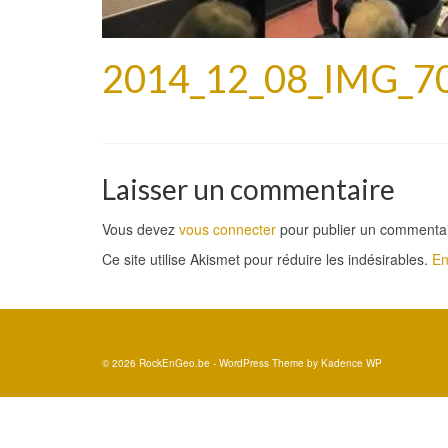
2014_12_08_IMG_7
Laisser un commentaire
Vous devez
vous connecter
pour publier un commentai
Ce site utilise Akismet pour réduire les indésirables.
En
© 2026 RockEnGeo.be - WordPress Theme by
Kadence WP