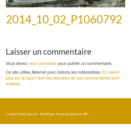
2014_10_02_P1060792
Laisser un commentaire
Vous devez
vous connecter
pour publier un commentaire.
Ce site utilise Akismet pour réduire les indésirables.
En savoir
plus sur la façon dont les données de vos commentaires sont
traitées
.
© 2026 RockEnGeo.be - WordPress Theme by
Kadence WP